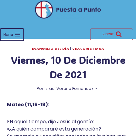
Saltar
al
contenido
Menú
Buscar
EVANGELIO DEL DÍA
|
VIDA CRISTIANA
Viernes, 10 De Diciembre
De 2021
Por
Israel Verano Fernández
Mateo (11,16-19):
EN aquel tiempo, dijo Jesús al gentío:
«¿A quién compararé esta generación?