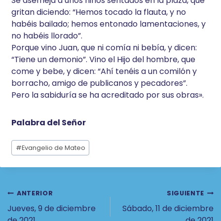
Se asemeja a unos niños sentados en la plaza, que
gritan diciendo: “Hemos tocado la flauta, y no
habéis bailado; hemos entonado lamentaciones, y
no habéis llorado”.
Porque vino Juan, que ni comía ni bebía, y dicen:
“Tiene un demonio”. Vino el Hijo del hombre, que
come y bebe, y dicen: “Ahí tenéis a un comilón y
borracho, amigo de publicanos y pecadores”.
Pero la sabiduría se ha acreditado por sus obras».
Palabra del Señor
Etiquetas
#
Evangelio de Mateo
de
la
entrada:
Navegación
ANTERIOR
SIGUIENTE
Jueves, 9 de diciembre
Sábado, 11 de diciembre
De
de 2021
de 2021