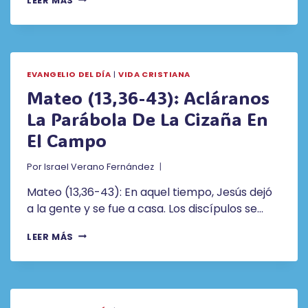
LEER MÁS
(13,44-
46):
EL
REINO
DE
EVANGELIO DEL DÍA
|
VIDA CRISTIANA
LOS
CIELOS
Mateo (13,36-43): Acláranos
SE
La Parábola De La Cizaña En
PARECE
A
El Campo
UN
TESORO
Por
Israel Verano Fernández
ESCONDIDO
EN
Mateo (13,36-43): En aquel tiempo, Jesús dejó
EL
a la gente y se fue a casa. Los discípulos se…
CAMPO
MATEO
LEER MÁS
(13,36-
43):
ACLÁRANOS
LA
PARÁBOLA