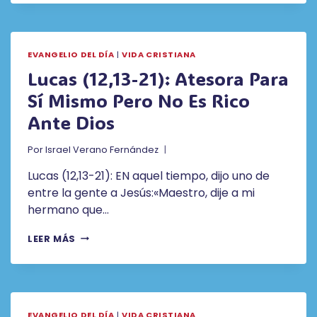
DE
MARZO
DE
2022
EVANGELIO DEL DÍA
|
VIDA CRISTIANA
Lucas (12,13-21): Atesora Para
Sí Mismo Pero No Es Rico
Ante Dios
Por
Israel Verano Fernández
Lucas (12,13-21): EN aquel tiempo, dijo uno de
entre la gente a Jesús:«Maestro, dije a mi
hermano que…
LUCAS
LEER MÁS
(12,13-
21):
ATESORA
PARA
SÍ
EVANGELIO DEL DÍA
|
VIDA CRISTIANA
MISMO