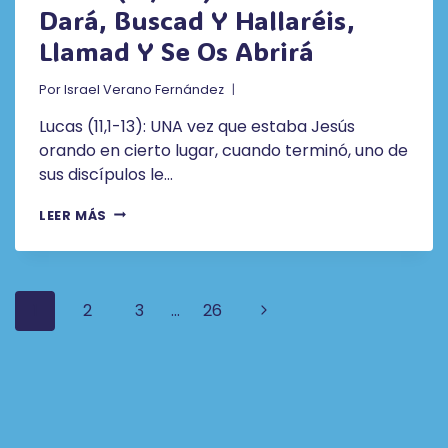
Dará, Buscad Y Hallaréis,
VENIDO
PARA
Llamad Y Se Os Abrirá
QUE
LE
Por
Israel Verano Fernández
SIRVAN,
SINO
Lucas (11,1-13): UNA vez que estaba Jesús
PARA
orando en cierto lugar, cuando terminó, uno de
SERVIR
sus discípulos le…
LUCAS
LEER MÁS
(11,1-
13):
PEDID
Y
Navegación
SE
Siguiente
1
2
3
…
26
OS
De
página
DARÁ,
BUSCAD
Página
Y
HALLARÉIS,
LLAMAD
Y