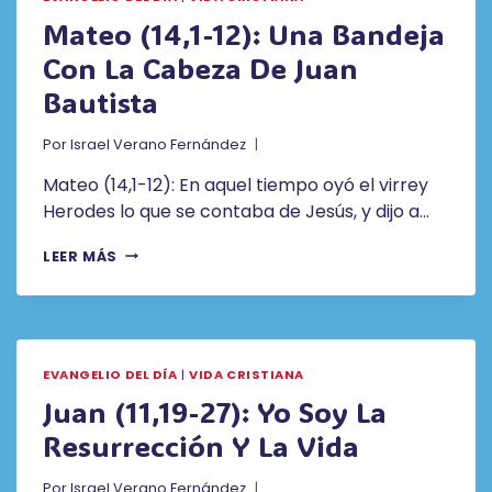
PERO
Mateo (14,1-12): Una Bandeja
NO
Con La Cabeza De Juan
ES
RICO
Bautista
ANTE
DIOS
Por
Israel Verano Fernández
Mateo (14,1-12): En aquel tiempo oyó el virrey
Herodes lo que se contaba de Jesús, y dijo a…
MATEO
LEER MÁS
(14,1-
12):
UNA
BANDEJA
CON
EVANGELIO DEL DÍA
|
VIDA CRISTIANA
LA
CABEZA
Juan (11,19-27): Yo Soy La
DE
Resurrección Y La Vida
JUAN
BAUTISTA
Por
Israel Verano Fernández