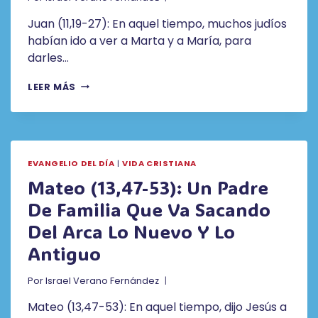
Juan (11,19-27): En aquel tiempo, muchos judíos
habían ido a ver a Marta y a María, para
darles…
JUAN
LEER MÁS
(11,19-
27):
YO
SOY
LA
EVANGELIO DEL DÍA
|
VIDA CRISTIANA
RESURRECCIÓN
Y
Mateo (13,47-53): Un Padre
LA
De Familia Que Va Sacando
VIDA
Del Arca Lo Nuevo Y Lo
Antiguo
Por
Israel Verano Fernández
Mateo (13,47-53): En aquel tiempo, dijo Jesús a