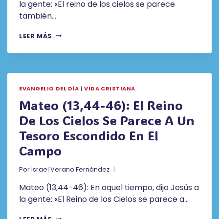
la gente: «El reino de los cielos se parece
también…
MATEO
LEER MÁS
(13,47-
53):
UN
PADRE
DE
EVANGELIO DEL DÍA
|
VIDA CRISTIANA
FAMILIA
QUE
Mateo (13,44-46): El Reino
VA
De Los Cielos Se Parece A Un
SACANDO
DEL
Tesoro Escondido En El
ARCA
LO
Campo
NUEVO
Y
Por
Israel Verano Fernández
LO
ANTIGUO
Mateo (13,44-46): En aquel tiempo, dijo Jesús a
la gente: «El Reino de los Cielos se parece a…
MATEO