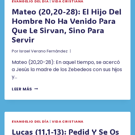
EVANGELIO DEL DÍA
|
VIDA CRISTIANA
DE
LA
Mateo (20,20-28): El Hijo Del
CIZAÑA
Hombre No Ha Venido Para
EN
EL
Que Le Sirvan, Sino Para
CAMPO
Servir
Por
Israel Verano Fernández
Mateo (20,20-28): En aquel tiempo, se acercó
a Jesús la madre de los Zebedeos con sus hijos
y…
MATEO
LEER MÁS
(20,20-
28):
EL
HIJO
DEL
EVANGELIO DEL DÍA
|
VIDA CRISTIANA
HOMBRE
NO
Lucas (11,1-13): Pedid Y Se Os
HA