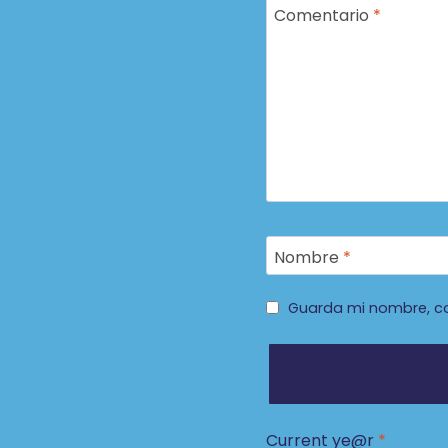
Comentario
*
Nombre
*
Guarda mi nombre, co
Current ye@r
*