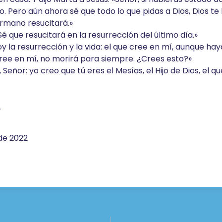
 Pero aún ahora sé que todo lo que pidas a Dios, Dios te
hermano resucitará.»
é que resucitará en la resurrección del último día.»
oy la resurrección y la vida: el que cree en mí, aunque haya
 cree en mí, no morirá para siempre. ¿Crees esto?»
í, Señor: yo creo que tú eres el Mesías, el Hijo de Dios, el q
r
 de 2022
ón