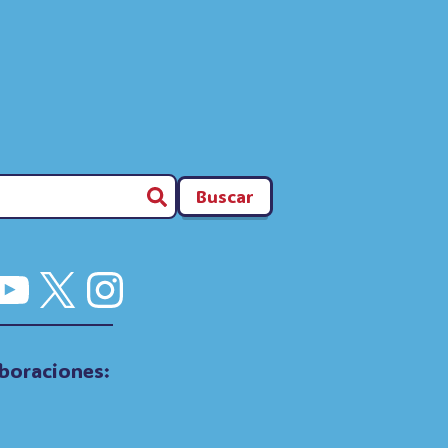
Buscar
cebook
YouTube
X
Instagram
boraciones: