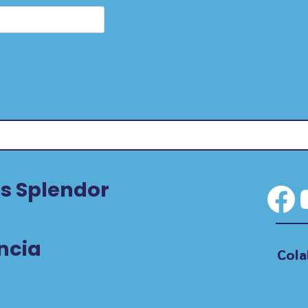
s Splendor
Fa
ncia
Cola