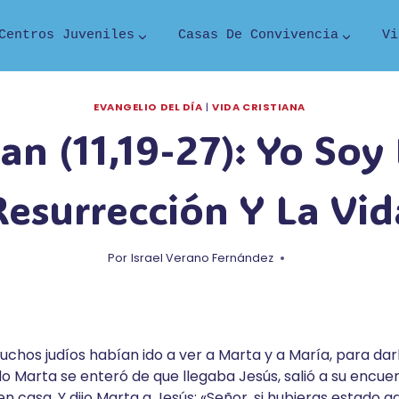
Centros Juveniles
Casas De Convivencia
Vi
EVANGELIO DEL DÍA
|
VIDA CRISTIANA
an (11,19-27): Yo Soy
Resurrección Y La Vid
Por
Israel Verano Fernández
uchos judíos habían ido a ver a Marta y a María, para da
 Marta se enteró de que llegaba Jesús, salió a su encue
 casa. Y dijo Marta a Jesús: «Señor, si hubieras estado a