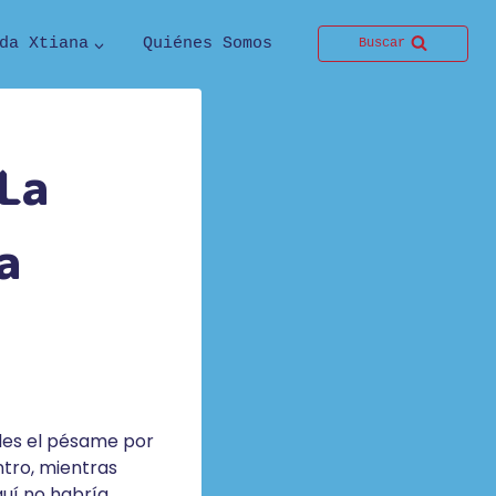
da Xtiana
Quiénes Somos
Buscar
 La
a
rles el pésame por
ntro, mientras
quí no habría