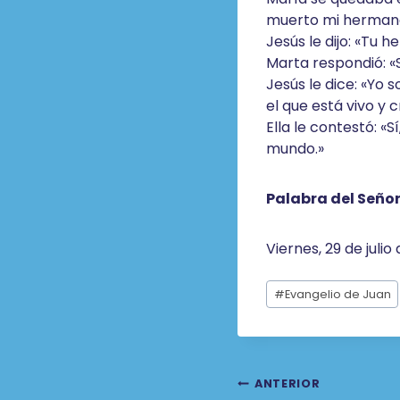
muerto mi hermano.
Jesús le dijo: «Tu 
Marta respondió: «S
Jesús le dice: «Yo s
el que está vivo y
Ella le contestó: «S
mundo.»
Palabra del Seño
Viernes, 29 de julio
Etiquetas
#
Evangelio de Juan
de
la
entrada:
Navegaci
ANTERIOR