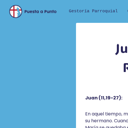
Saltar
al
Gestoría Parroquial
contenido
Ju
Juan (11,19-27):
En aquel tiempo, m
su hermano. Cuando
María se quedaba en