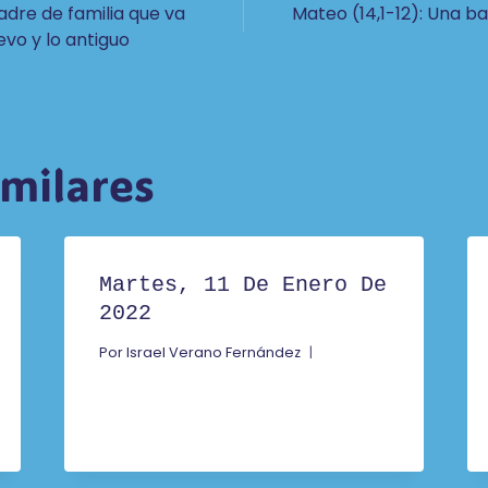
adre de familia que va
Mateo (14,1-12): Una b
evo y lo antiguo
imilares
Martes, 11 De Enero De
2022
Por
Israel Verano Fernández