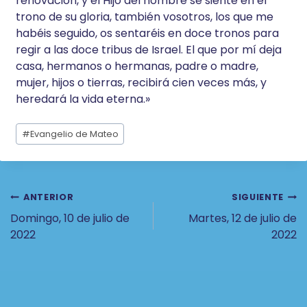
renovación, y el Hijo del hombre se siente en el
trono de su gloria, también vosotros, los que me
habéis seguido, os sentaréis en doce tronos para
regir a las doce tribus de Israel. El que por mí deja
casa, hermanos o hermanas, padre o madre,
mujer, hijos o tierras, recibirá cien veces más, y
heredará la vida eterna.»
Etiquetas
#
Evangelio de Mateo
de
la
entrada:
Navegación
ANTERIOR
SIGUIENTE
Domingo, 10 de julio de
Martes, 12 de julio de
De
2022
2022
Entradas