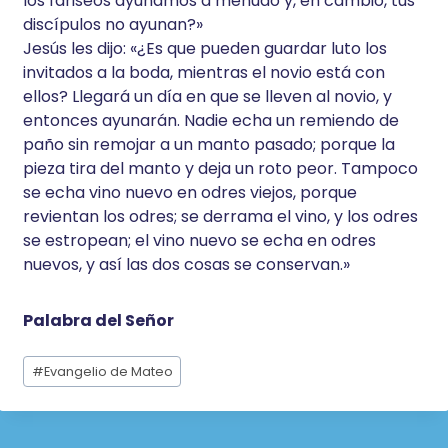
los fariseos ayunamos a menudo y, en cambio, tus
discípulos no ayunan?»
Jesús les dijo: «¿Es que pueden guardar luto los
invitados a la boda, mientras el novio está con
ellos? Llegará un día en que se lleven al novio, y
entonces ayunarán. Nadie echa un remiendo de
paño sin remojar a un manto pasado; porque la
pieza tira del manto y deja un roto peor. Tampoco
se echa vino nuevo en odres viejos, porque
revientan los odres; se derrama el vino, y los odres
se estropean; el vino nuevo se echa en odres
nuevos, y así las dos cosas se conservan.»
Palabra del Señor
Etiquetas
#
Evangelio de Mateo
de
la
entrada: