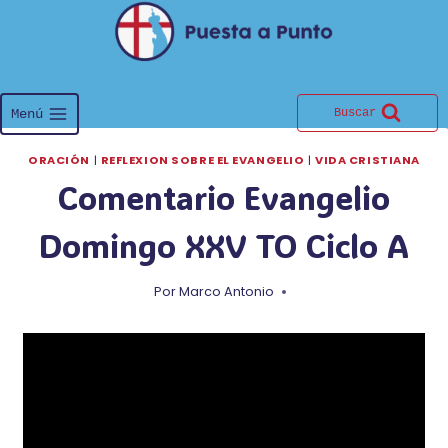
Saltar
al
contenido
Menú
Buscar
ORACIÓN
|
REFLEXION SOBRE EL EVANGELIO
|
VIDA CRISTIANA
Comentario Evangelio
Domingo XXV TO Ciclo A
Por
Marco Antonio