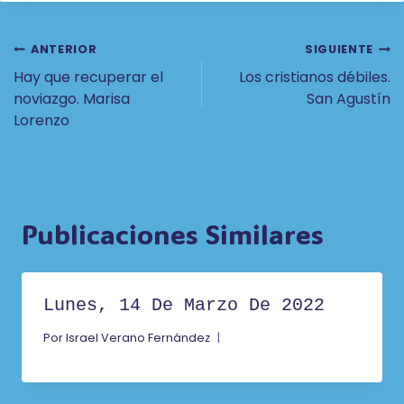
Navegación
ANTERIOR
SIGUIENTE
Hay que recuperar el
Los cristianos débiles.
De
noviazgo. Marisa
San Agustín
Entradas
Lorenzo
Publicaciones Similares
Lunes, 14 De Marzo De 2022
Por
Israel Verano Fernández