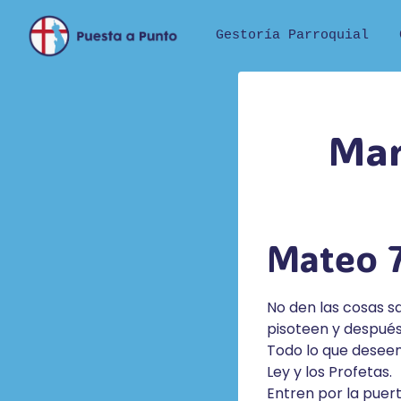
Saltar
al
Gestoría Parroquial
contenido
Mar
Mateo 7
No den las cosas sa
pisoteen y después
Todo lo que deseen
Ley y los Profetas.
Entren por la puer