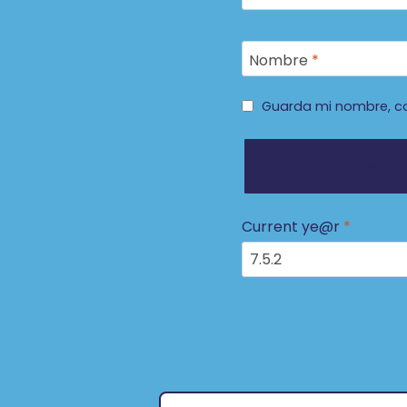
Nombre
*
Guarda mi nombre, co
Current ye@r
*