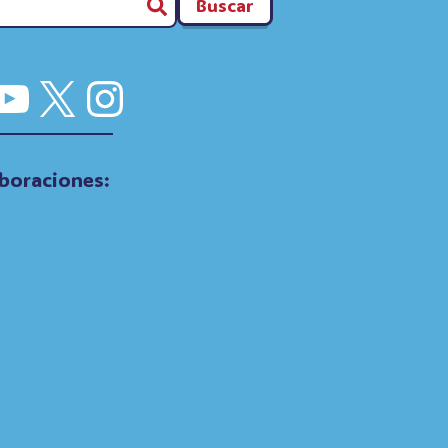
Buscar
cebook
YouTube
X
Instagram
boraciones: