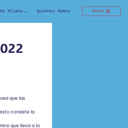
da Xtiana
Quiénes Somos
Buscar
2022
 sea que las
esto consiste la
ino que lleva a la