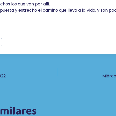
chos los que van por allí.
puerta y estrecho el camino que lleva a la Vida, y son poc
ón
022
Miérco
imilares