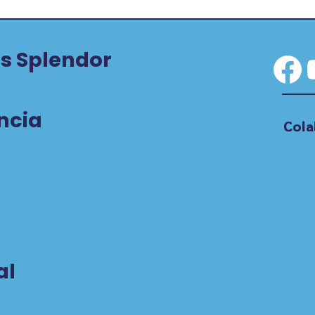
s Splendor
Fa
ncia
Cola
al