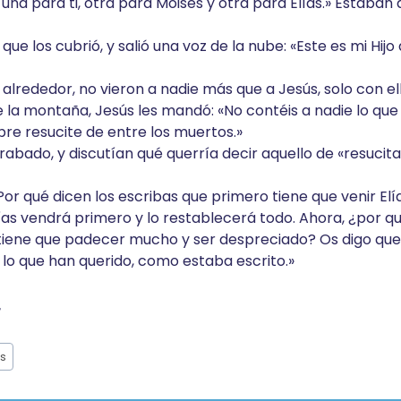
 una para ti, otra para Moisés y otra para Elías.» Estaban 
ue los cubrió, y salió una voz de la nube: «Este es mi Hij
 alrededor, no vieron a nadie más que a Jesús, solo con ell
la montaña, Jesús les mandó: «No contéis a nadie lo que 
bre resucite de entre los muertos.»
rabado, y discutían qué querría decir aquello de «resucita
or qué dicen los escribas que primero tiene que venir Elí
lías vendrá primero y lo restablecerá todo. Ahora, ¿por q
 tiene que padecer mucho y ser despreciado? Os digo que 
 lo que han querido, como estaba escrito.»
r
s