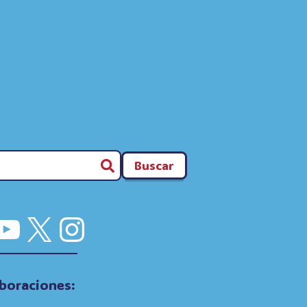
Buscar
cebook
YouTube
X
Instagram
boraciones: