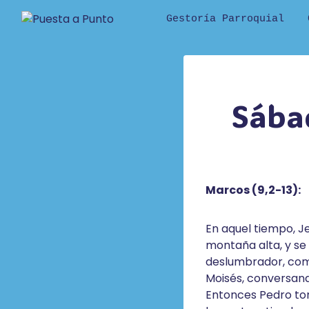
Saltar
Gestoría Parroquial
al
contenido
Sába
Marcos (9,2-13):
En aquel tiempo, Je
montaña alta, y se 
deslumbrador, como
Moisés, conversand
Entonces Pedro tomó