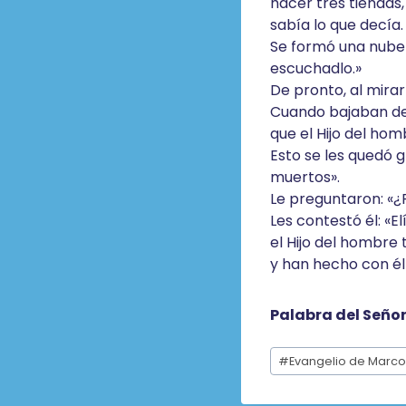
hacer tres tiendas,
sabía lo que decía.
Se formó una nube q
escuchadlo.»
De pronto, al mirar
Cuando bajaban de 
que el Hijo del hom
Esto se les quedó g
muertos».
Le preguntaron: «¿P
Les contestó él: «E
el Hijo del hombre
y han hecho con él
Palabra del Seño
Etiquetas
#
Evangelio de Marco
de
la