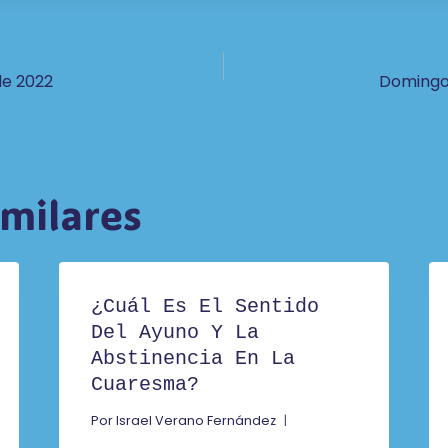
ón
de 2022
Domingo,
imilares
¿Cuál Es El Sentido
Del Ayuno Y La
Abstinencia En La
Cuaresma?
Por
Israel Verano Fernández