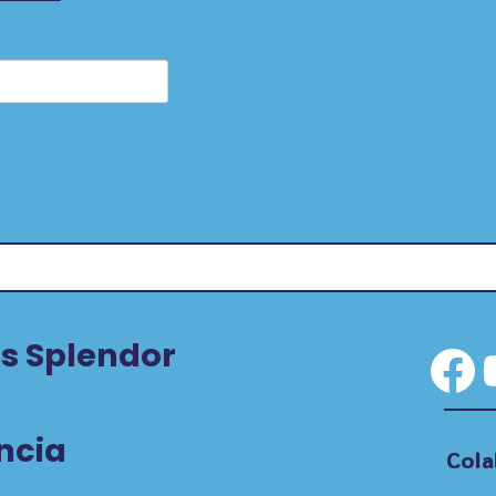
s Splendor
Fa
ncia
Cola