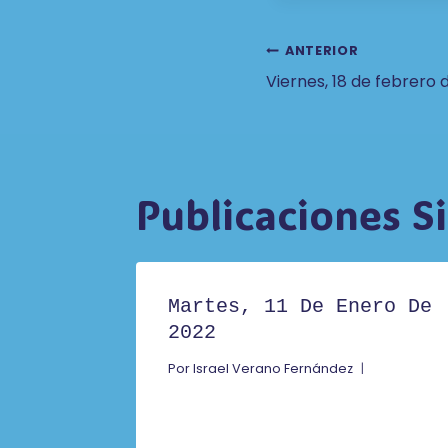
entrada:
Navegaci
ANTERIOR
Viernes, 18 de febrero 
De
Entradas
Publicaciones S
Martes, 11 De Enero De
2022
Por
Israel Verano Fernández