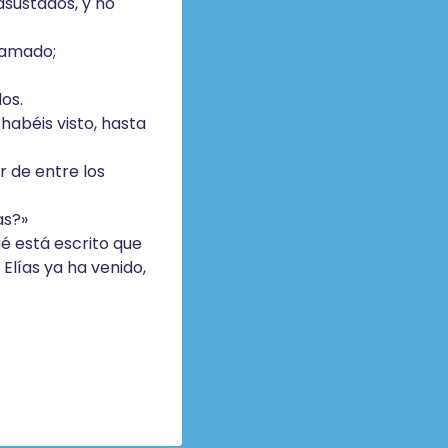
asustados, y no
o amado;
os.
habéis visto, hasta
r de entre los
as?»
ué está escrito que
Elías ya ha venido,