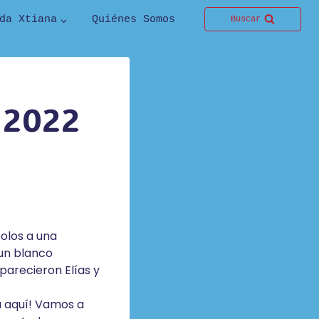
da Xtiana
Quiénes Somos
Buscar
 2022
solos a una
 un blanco
parecieron Elías y
á aquí! Vamos a