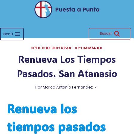
Saltar
al
contenido
Menú
Buscar
OFICIO DE LECTURAS
|
OPTIMIZANDO
Renueva Los Tiempos
Pasados. San Atanasio
Por
Marco Antonio Fernandez
Renueva los
tiempos pasados