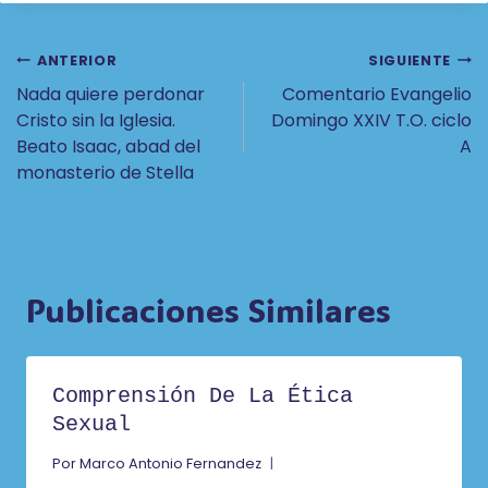
Navegación
ANTERIOR
SIGUIENTE
Nada quiere perdonar
Comentario Evangelio
De
Cristo sin la Iglesia.
Domingo XXIV T.O. ciclo
Entradas
Beato Isaac, abad del
A
monasterio de Stella
Publicaciones Similares
Comprensión De La Ética
Sexual
Por
Marco Antonio Fernandez