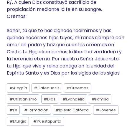
R/. A quien Dios constituyó sacrificio de
propiciación mediante la fe en su sangre.
Oremos:
Señor, tú que te has dignado redimirnos y has
querido hacernos hijos tuyos, míranos siempre con
amor de padre y haz que cuantos creemos en
Cristo, tu Hijo, alcancemos la libertad verdadera y
la herencia eterna. Por nuestro Señor Jesucristo,
tu Hijo, que vive y reina contigo en la unidad del
Espíritu Santo y es Dios por los siglos de los siglos.
Etiquetas
#
Alegría
#
Catequesis
#
Creemos
de
la
#
Cristianismo
#
Dios
#
Evangelio
#
Familia
entrada:
#
Fe
#
Formación
#
Iglesia Católica
#
Jóvenes
#
Liturgia
#
Puestapunto