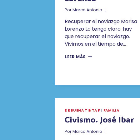
Por
Marco Antonio
Recuperar el noviazgo Marisa
Lorenzo Lo tengo claro: hay
que recuperar el noviazgo.
Vivimos en el tiempo de…
HAY
LEER MÁS
QUE
RECUPERAR
EL
NOVIAZGO.
MARISA
LORENZO
DE BUENA TINTA F
|
FAMILIA
Civismo. José Ibar
Por
Marco Antonio