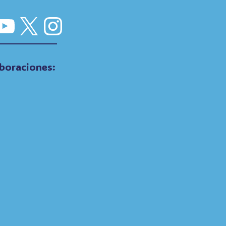
cebook
YouTube
X
Instagram
boraciones: