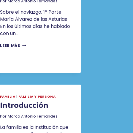
Por
Marco Antonio Fernandez
Sobre el noviazgo, 1ª Parte
María Álvarez de las Asturias
En los últimos días he hablado
con un…
SOBRE
LEER MÁS
EL
NOVIAZGO,
1ª
PARTE
FAMILIA
|
FAMILIA Y PERSONA
Introducción
Por
Marco Antonio Fernandez
La familia es la institución que