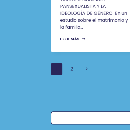
PANSEXUALISTA Y LA
IDEOLOGÍA DE GÉNERO En un
estudio sobre el matrimonio y
la familia…
EL
LEER MÁS
PANSEXUALISMO,
POR
D.
ELÍAS
Navegación
DOMÍNGUEZ
Siguiente
1
2
TEBA,
PBRO.
página
De
Página