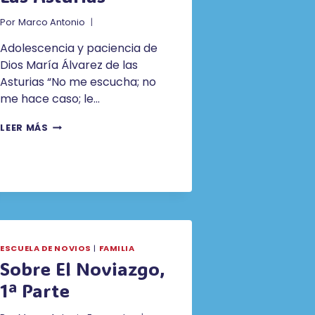
Por
Marco Antonio
Adolescencia y paciencia de
Dios María Álvarez de las
Asturias “No me escucha; no
me hace caso; le…
ADOLESCENCIA
LEER MÁS
Y
PACIENCIA
DE
DIOS.
MARÍA
ÁLVAREZ
DE
LAS
ASTURIAS
ESCUELA DE NOVIOS
|
FAMILIA
Sobre El Noviazgo,
1ª Parte