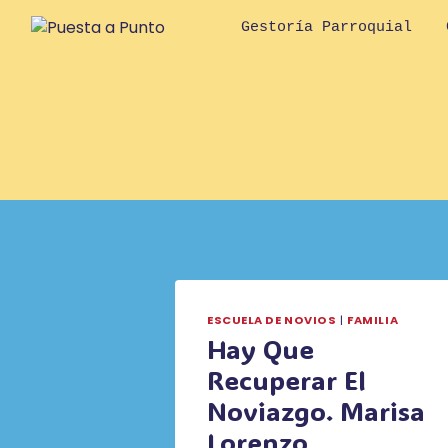
Saltar
Gestoría Parroquial
al
contenido
ESCUELA DE NOVIOS
|
FAMILIA
Hay Que
Recuperar El
Noviazgo. Marisa
Lorenzo