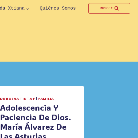
da Xtiana
Quiénes Somos
Buscar
DE BUENA TINTA F
|
FAMILIA
Adolescencia Y
Paciencia De Dios.
María Álvarez De
Las Asturias