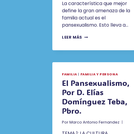
La característica que mejor
define la gran amenaza de la
familia actual es el
pansexualismo. Esto lleva a…
COMPRENSIÓN
LEER MÁS
DE
LA
ÉTICA
SEXUAL
FAMILIA
|
FAMILIA Y PERSONA
El Pansexualismo,
Por D. Elías
Domínguez Teba,
Pbro.
Por
Marco Antonio Fernandez
TEMA 1: LA CULTURA