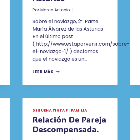
Por
Marco Antonio
Sobre el noviazgo, 2ª Parte
María Álvarez de las Asturias
En el último post
( http://www.estaporvenir.com/sobre-
el-noviazgo-1/ ) decíamos
que el noviazgo es un…
SOBRE
LEER MÁS
EL
NOVIAZGO,
2ª
PARTE.
MARÍA
ÁLVAREZ
DE BUENA TINTA F
|
FAMILIA
DE
Relación De Pareja
LAS
ASTURIAS
Descompensada.