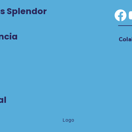
s Splendor
Fa
ncia
Cola
al