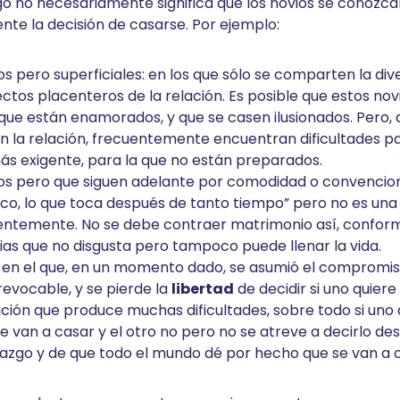
go no necesariamente significa que los novios se conozca
e la decisión de casarse. Por ejemplo:
s pero superficiales: en los que sólo se comparten la diver
ectos placenteros de la relación. Es posible que estos no
ue están enamorados, y que se casen ilusionados. Pero, 
 la relación, frecuentemente encuentran dificultades para
ás exigente, para la que no están preparados.
os pero que siguen adelante por comodidad o convencion
ico, lo que toca después de tanto tiempo” pero no es una 
ientemente. No se debe contraer matrimonio así, confo
ias que no disgusta pero tampoco puede llenar la vida.
 en el que, en un momento dado, se asumió el compromis
revocable, y se pierde la
libertad
de decidir si uno quiere
ación que produce muchas dificultades, sobre todo si uno 
e van a casar y el otro no pero no se atreve a decirlo de
azgo y de que todo el mundo dé por hecho que se van a c