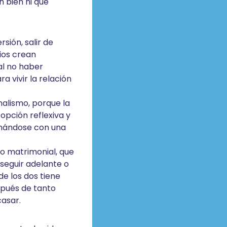
n bien ni que
sión, salir de
vios crean
al no haber
 vivir la relación
alismo, porque la
opción reflexiva y
rmándose con una
o matrimonial, que
 seguir adelante o
de los dos tiene
spués de tanto
asar.