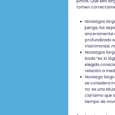
juntos. Que sea lar
tomen correctament
Noviazgos largo
juerga, los asp
sinceramente q
profundizado en
matrimonial, m
Noviazgos larg
boda “es lo lóg
elegida consc
relación a med
Noviazgo largo
se considera ir
no: es una situ
clarísimo que s
tiempo de novi