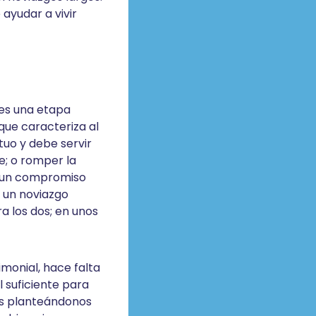
yudar a vivir
 es una etapa
 que caracteriza al
tuo y debe servir
e; o romper la
ay un compromiso
, un noviazgo
a los dos; en unos
monial, hace falta
 suficiente para
os planteándonos