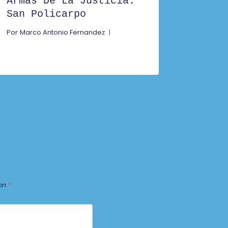
Armas De La Justicia.
San Policarpo
Por
Marco Antonio Fernandez
on
*