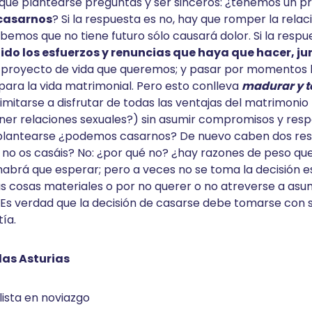
 que plantearse preguntas y ser sinceros: ¿tenemos un p
casarnos
? Si la respuesta es no, hay que romper la relaci
bemos que no tiene futuro sólo causará dolor. Si la respu
ido los esfuerzos y renuncias que haya que hacer, ju
e proyecto de vida que queremos; y pasar por momentos 
ara la vida matrimonial. Pero esto conlleva
madurar y t
mitarse a disfrutar de todas las ventajas del matrimonio (
ner relaciones sexuales?) sin asumir compromisos y resp
 plantearse ¿podemos casarnos? De nuevo caben dos resp
no os casáis? No: ¿por qué no? ¿hay razones de peso qu
, habrá que esperar; pero a veces no se toma la decisión
cosas materiales o por no querer o no atreverse a asu
 Es verdad que la decisión de casarse debe tomarse con 
ía.
las Asturias
lista en noviazgo