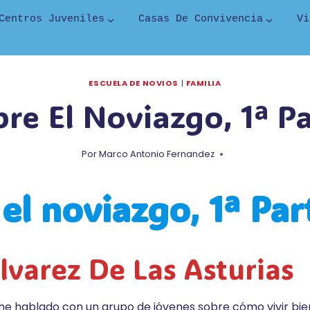
Centros Juveniles
Casas De Convivencia
Vi
ESCUELA DE NOVIOS
|
FAMILIA
re El Noviazgo, 1ª P
Por
Marco Antonio Fernandez
el noviazgo, 1ª Par
lvarez De Las Asturias
s he hablado con un grupo de jóvenes sobre cómo vivir bie