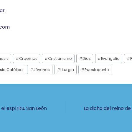
ar.
.com
esis
#
Creemos
#
Cristianismo
#
Dios
#
Evangelio
#
esia Católica
#
Jóvenes
#
Liturgia
#
Puestapunto
ón
el espíritu. San León
La dicha del reino d