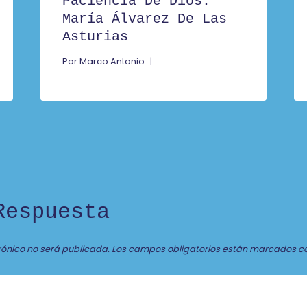
Paciencia De Dios.
María Álvarez De Las
Asturias
Por
Marco Antonio
Respuesta
rónico no será publicada.
Los campos obligatorios están marcados c