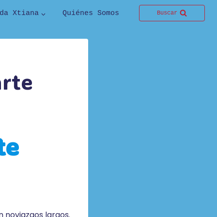
da Xtiana
Quiénes Somos
Buscar
arte
te
n noviazgos largos.