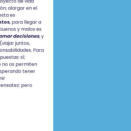
royecto de vida
ón; alargar en el
esta es
ntos
, para llegar a
buenos y malos es
omar decisiones
, y
viajar juntos,
onsabilidades. Para
uestas: sí;
e no os permiten
 esperando tener
mir
sensatez: pero