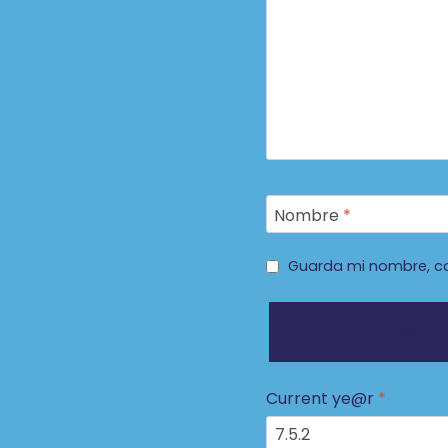
Nombre
*
Guarda mi nombre, co
Current ye@r
*