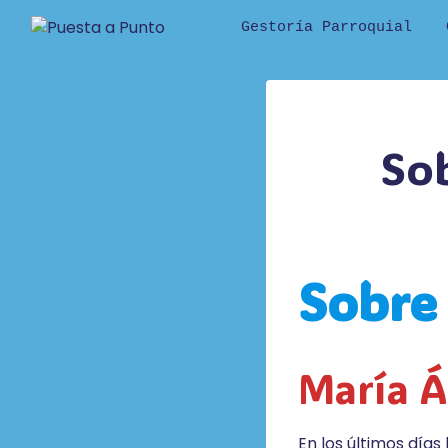
Saltar
Gestoría Parroquial
al
contenido
Sob
Sobre 
María Á
En los últimos día