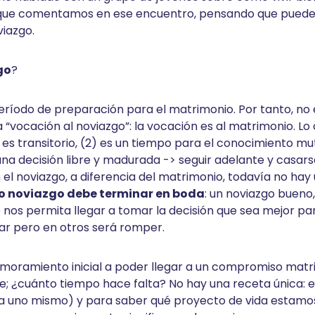
que comentamos en ese encuentro, pensando que puede a
viazgo.
go
?
período de preparación para el matrimonio. Por tanto, no
na “vocación al noviazgo”: la vocación es al matrimonio. Lo
 es transitorio, (2) es un tiempo para el conocimiento mu
una decisión libre y madurada -> seguir adelante y casars
n el noviazgo, a diferencia del matrimonio, todavía no h
o noviazgo debe terminar en boda
: un noviazgo bueno
 nos permita llegar a tomar la decisión que sea mejor par
ar pero en otros será romper.
moramiento inicial a poder llegar a un compromiso matri
; ¿cuánto tiempo hace falta? No hay una receta única: el
y a uno mismo) y para saber qué proyecto de vida estam