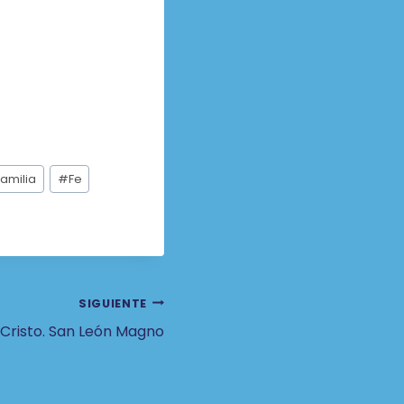
Familia
#
Fe
SIGUIENTE
e Cristo. San León Magno