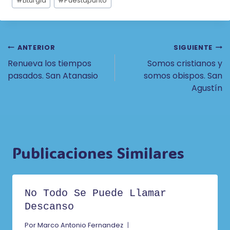
#
Liturgia
#
Puestapunto
Navegación
ANTERIOR
SIGUIENTE
Renueva los tiempos
Somos cristianos y
De
pasados. San Atanasio
somos obispos. San
Entradas
Agustín
Publicaciones Similares
No Todo Se Puede Llamar
Descanso
Por
Marco Antonio Fernandez