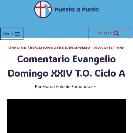
Saltar
al
contenido
Menú
Buscar
ORACIÓN
|
REFLEXION SOBRE EL EVANGELIO
|
VIDA CRISTIANA
Comentario Evangelio
Domingo XXIV T.O. Ciclo A
Por
Marco Antonio Fernandez