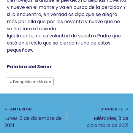
cien ovejas: si una se le pierde, ¿no deja las noventa
y nueve en el monte y va en busca de la perdida? Y
si la encuentra, en verdad os digo que se alegra
más por ella que por las noventa y nueve que no
se habían extraviado.
Igualmente, no es voluntad de vuestro Padre que
está en el cielo que se pierda ni uno de estos
pequeños».
Palabra del Señor
Etiquetas
#
Evangelio de Mateo
de
la
entrada:
Navegación
ANTERIOR
SIGUIENTE
Lunes, 6 de diciembre de
Miércoles, 8 de
De
2021
diciembre de 2021
Entradas