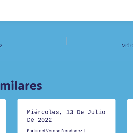
ón
22
Miérc
imilares
Miércoles, 13 De Julio
De 2022
Por
Israel Verano Fernández