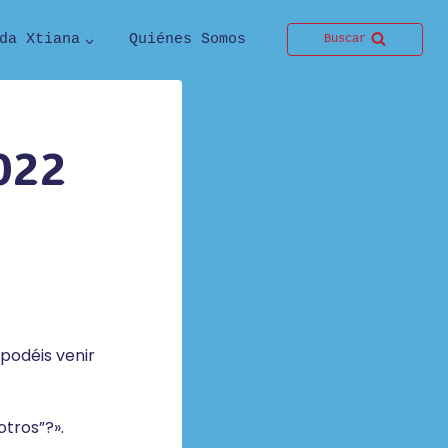
da Xtiana
Quiénes Somos
Buscar
022
podéis venir
otros”?».