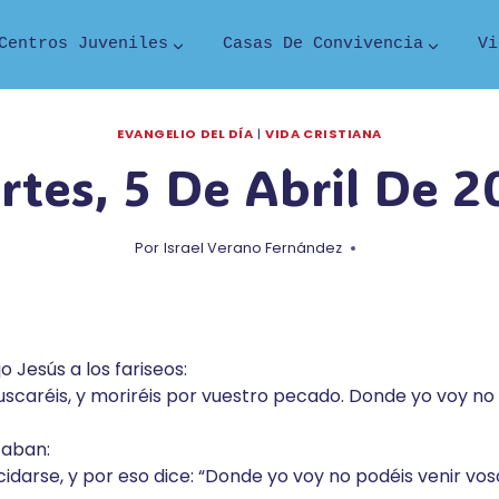
Centros Juveniles
Casas De Convivencia
Vi
EVANGELIO DEL DÍA
|
VIDA CRISTIANA
rtes, 5 De Abril De 2
Por
Israel Verano Fernández
o Jesús a los fariseos:
scaréis, y moriréis por vuestro pecado. Donde yo voy no 
taban:
cidarse, y por eso dice: “Donde yo voy no podéis venir vos