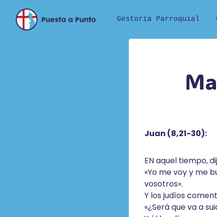
Saltar
al
Gestoría Parroquial
contenido
Ma
Juan (8,21-30):
EN aquel tiempo, dij
«Yo me voy y me bu
vosotros».
Y los judíos comen
«¿Será que va a sui