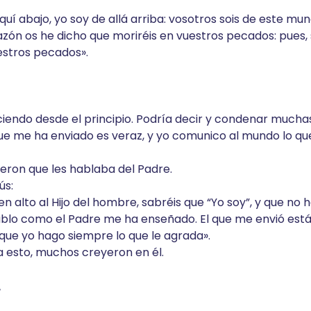
quí abajo, yo soy de allá arriba: vosotros sois de este mu
zón os he dicho que moriréis en vuestros pecados: pues, s
uestros pecados».
iciendo desde el principio. Podría decir y condenar mucha
que me ha enviado es veraz, y yo comunico al mundo lo q
eron que les hablaba del Padre.
ús:
n alto al Hijo del hombre, sabréis que “Yo soy”, y que no
ablo como el Padre me ha enseñado. El que me envió est
rque yo hago siempre lo que le agrada».
 esto, muchos creyeron en él.
r