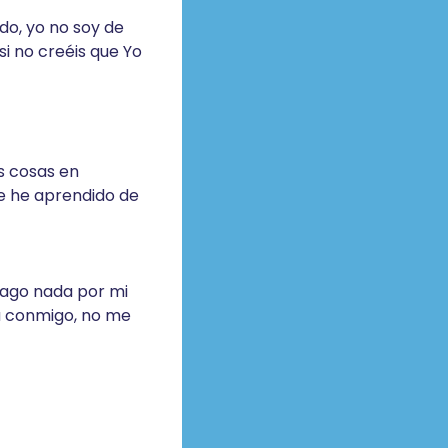
ndo, yo no soy de
i no creéis que Yo
s cosas en
ue he aprendido de
 hago nada por mi
á conmigo, no me