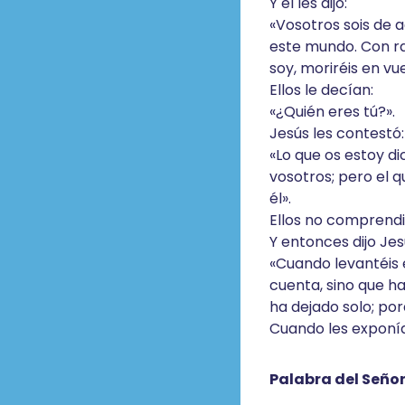
Y él les dijo:
«Vosotros sois de a
este mundo. Con ra
soy, moriréis en v
Ellos le decían:
«¿Quién eres tú?».
Jesús les contestó:
«Lo que os estoy d
vosotros; pero el 
él».
Ellos no comprendi
Y entonces dijo Jes
«Cuando levantéis e
cuenta, sino que h
ha dejado solo; po
Cuando les exponía
Palabra del Seño