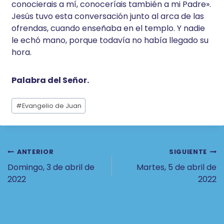
conocierais a mí, conoceríais también a mi Padre».
Jesús tuvo esta conversación junto al arca de las
ofrendas, cuando enseñaba en el templo. Y nadie
le echó mano, porque todavía no había llegado su
hora.
Palabra del Señor.
Etiquetas
#
Evangelio de Juan
de
la
entrada:
Navegación
ANTERIOR
SIGUIENTE
Domingo, 3 de abril de
Martes, 5 de abril de
De
2022
2022
Entradas