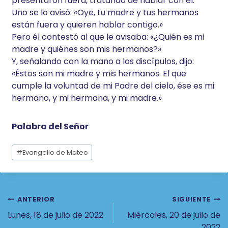
presentaron fuera, tratando de hablar con él.
Uno se lo avisó: «Oye, tu madre y tus hermanos
están fuera y quieren hablar contigo.»
Pero él contestó al que le avisaba: «¿Quién es mi
madre y quiénes son mis hermanos?»
Y, señalando con la mano a los discípulos, dijo:
«Éstos son mi madre y mis hermanos. El que
cumple la voluntad de mi Padre del cielo, ése es mi
hermano, y mi hermana, y mi madre.»
Palabra del Señor
Etiquetas
#
Evangelio de Mateo
de
la
entrada:
Navegación
ANTERIOR
SIGUIENTE
Lunes, 18 de julio de 2022
Miércoles, 20 de julio de
De
2022