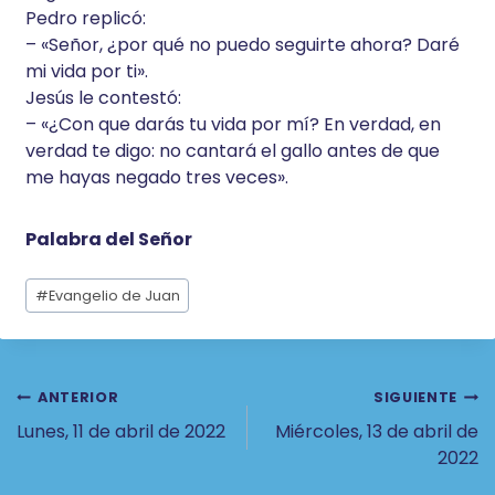
Pedro replicó:
– «Señor, ¿por qué no puedo seguirte ahora? Daré
mi vida por ti».
Jesús le contestó:
– «¿Con que darás tu vida por mí? En verdad, en
verdad te digo: no cantará el gallo antes de que
me hayas negado tres veces».
Palabra del Señor
Etiquetas
#
Evangelio de Juan
de
la
entrada:
Navegación
ANTERIOR
SIGUIENTE
Lunes, 11 de abril de 2022
Miércoles, 13 de abril de
De
2022
Entradas