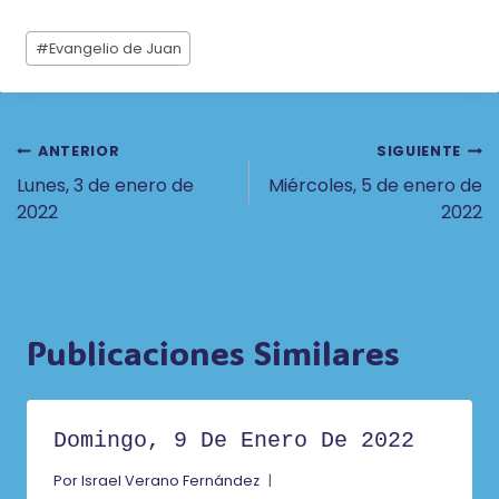
Etiquetas
#
Evangelio de Juan
de
la
entrada:
Navegación
ANTERIOR
SIGUIENTE
Lunes, 3 de enero de
Miércoles, 5 de enero de
De
2022
2022
Entradas
Publicaciones Similares
Domingo, 9 De Enero De 2022
Por
Israel Verano Fernández