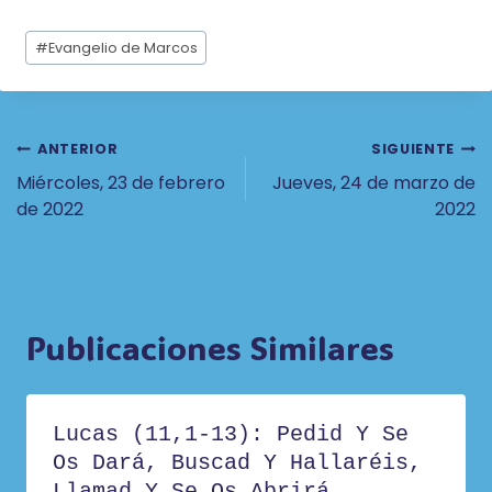
Etiquetas
#
Evangelio de Marcos
de
la
entrada:
Navegación
ANTERIOR
SIGUIENTE
Miércoles, 23 de febrero
Jueves, 24 de marzo de
De
de 2022
2022
Entradas
Publicaciones Similares
Lucas (11,1-13): Pedid Y Se
Os Dará, Buscad Y Hallaréis,
Llamad Y Se Os Abrirá