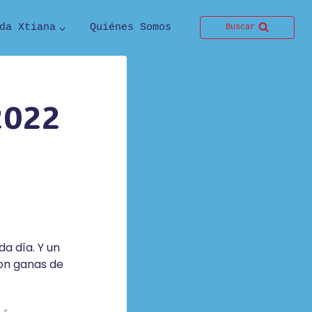
da Xtiana
Quiénes Somos
Buscar
2022
a día. Y un
con ganas de