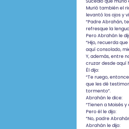
Sucedió que murió 
Murió también el ri
levantó los ojos y v
“Padre Abrahán, te
refresque la lengu
Pero Abrahán le dij
“Hijo, recuerda que 
aquí consolado, mi
Y, además, entre n
cruzar desde aquí 
Él dijo:
“Te ruego, entonce
que les dé testimo
tormento”.
Abrahán le dice:
“Tienen a Moisés y 
Pero él le dijo:
“No, padre Abrahán.
Abrahán le dijo: