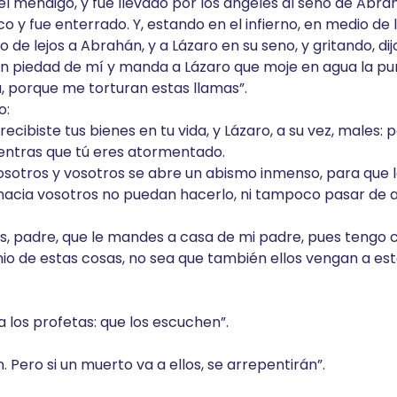
el mendigo, y fue llevado por los ángeles al seno de Abra
co y fue enterrado. Y, estando en el infierno, en medio de
io de lejos a Abrahán, y a Lázaro en su seno, y gritando, dij
n piedad de mí y manda a Lázaro que moje en agua la pu
a, porque me torturan estas llamas”.
o:
recibiste tus bienes en tu vida, y Lázaro, a su vez, males: 
entras que tú eres atormentado.
osotros y vosotros se abre un abismo inmenso, para que l
hacia vosotros no puedan hacerlo, ni tampoco pasar de a
s, padre, que le mandes a casa de mi padre, pues tengo
nio de estas cosas, no sea que también ellos vengan a est
a los profetas: que los escuchen”.
 Pero si un muerto va a ellos, se arrepentirán”.