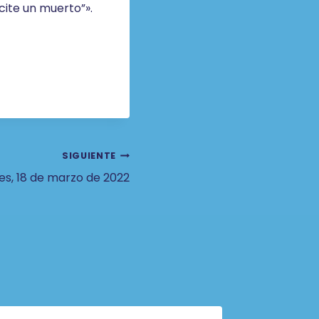
cite un muerto”».
SIGUIENTE
es, 18 de marzo de 2022