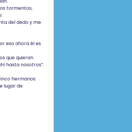
hán.
 los tormentos,
o:
nta del dedo y me
por eso ahora él es
os que quieran
hí hasta nosotros”.
 cinco hermanos:
e lugar de