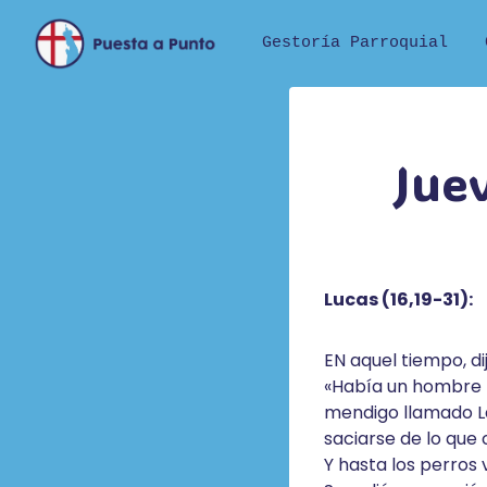
Saltar
al
Gestoría Parroquial
contenido
Jue
Lucas (16,19-31):
EN aquel tiempo, dij
«Había un hombre r
mendigo llamado Lá
saciarse de lo que 
Y hasta los perros 