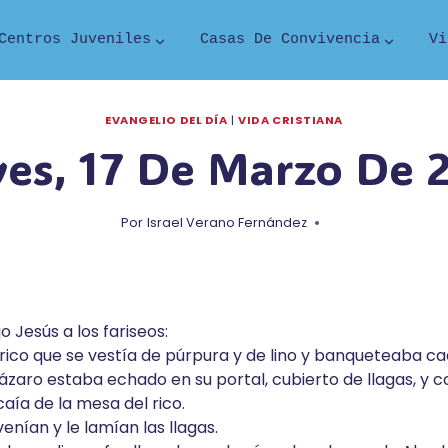
Centros Juveniles
Casas De Convivencia
Vi
EVANGELIO DEL DÍA
|
VIDA CRISTIANA
ves, 17 De Marzo De 
Por
Israel Verano Fernández
o Jesús a los fariseos:
ico que se vestía de púrpura y de lino y banqueteaba cad
zaro estaba echado en su portal, cubierto de llagas, y 
caía de la mesa del rico.
venían y le lamían las llagas.