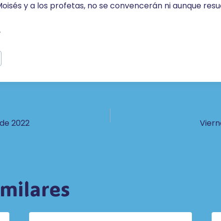
Moisés y a los profetas, no se convencerán ni aunque resu
r
ón
 de 2022
Viern
imilares