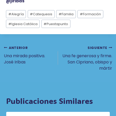
@jiribas
Etiquetas
#
Alegría
#
Catequesis
#
Familia
#
Formación
de
la
#
Iglesia Católica
#
Puestapunto
entrada:
Navegación
ANTERIOR
SIGUIENTE
Una mirada positiva.
Una fe generosa y firme.
De
José Iribas
San Cipriano, obispo y
Entradas
mártir
Publicaciones Similares