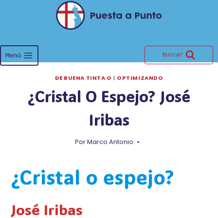
Saltar
al
contenido
Menú
Buscar
DE BUENA TINTA O
|
OPTIMIZANDO
¿Cristal O Espejo? José
Iribas
Por
Marco Antonio
¿Cristal o espejo?
José Iribas