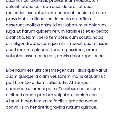
ducimus qui blanditiis praesentium voluptatum
deleniti atque corrupti quos dolores et quas
molestias excepturi sint occaecati cupiditate non
provident, similique sunt in culpa qui officia
deserunt mollitia animi, id est laborum et dolorum
fuga. Et harum quidem rerum facilis est et expedita
distinctio. Nam libero tempore, cum soluta nobis
est eligendi optio cumque nihil impedit quo minus id
quod maxime placeat facere possimus, omnis
voluptas assumenda est, omnis dolor repellendus.
Bibendum est ultricies integer quis. Risus quis varius
quam quisque id diam vel. Lorem mollis aliquam ut
porttitor leo a diam sollicitudin. At tempor
commodo ullamcorper a. Faucibus scelerisque
eleifend donec pretium vulputate sapien nec.
Aliquet bibendum enim facilisis gravida neque
convallis. In hendrerit gravida rutrum quisque.