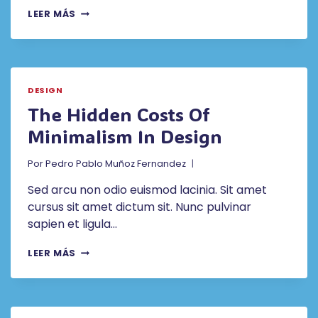
CREATING
LEER MÁS
A
DESIGN
SYSTEM
LANGUAGE
DESIGN
The Hidden Costs Of
Minimalism In Design
Por
Pedro Pablo Muñoz Fernandez
Sed arcu non odio euismod lacinia. Sit amet
cursus sit amet dictum sit. Nunc pulvinar
sapien et ligula…
THE
LEER MÁS
HIDDEN
COSTS
OF
MINIMALISM
IN