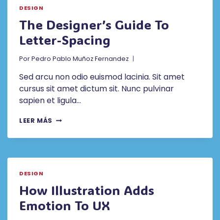
DESIGN
DESIGN
The Designer’s Guide To
Letter-Spacing
Por
Pedro Pablo Muñoz Fernandez
Sed arcu non odio euismod lacinia. Sit amet
cursus sit amet dictum sit. Nunc pulvinar
sapien et ligula…
THE
LEER MÁS
DESIGNER’S
GUIDE
TO
LETTER-
SPACING
DESIGN
How Illustration Adds
Emotion To UX