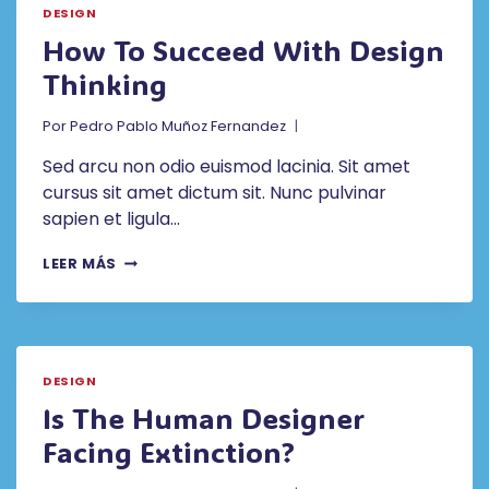
DESIGN
How To Succeed With Design
Thinking
Por
Pedro Pablo Muñoz Fernandez
Sed arcu non odio euismod lacinia. Sit amet
cursus sit amet dictum sit. Nunc pulvinar
sapien et ligula…
HOW
LEER MÁS
TO
SUCCEED
WITH
DESIGN
THINKING
DESIGN
Is The Human Designer
Facing Extinction?