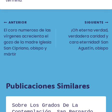
termina.
Navegación
ANTERIOR
SIGUIENTE
El coro numeroso de las
¡Oh eterna verdad,
De
vírgenes acrecienta el
verdadera caridad y
Entradas
gozo de la madre Iglesia
cara eternidad! San
San Cipriano, obispo y
Agustín, obispo
mártir
Publicaciones Similares
Sobre Los Grados De La
Contemplación. San Bernardo