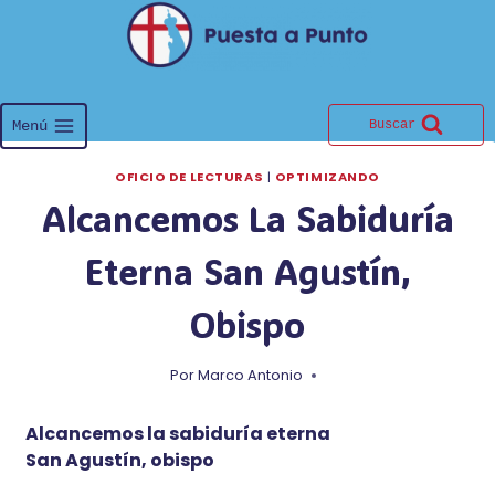
Saltar
al
contenido
Menú
Buscar
OFICIO DE LECTURAS
|
OPTIMIZANDO
Alcancemos La Sabiduría
Eterna San Agustín,
Obispo
Por
Marco Antonio
Alcancemos la sabiduría eterna
San Agustín, obispo