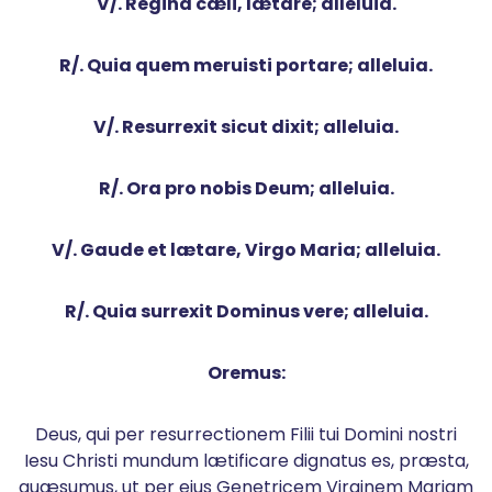
V/. Regina cæli, lætare; alleluia.
R/. Quia quem meruisti portare; alleluia.
V/. Resurrexit sicut dixit; alleluia.
R/. Ora pro nobis Deum; alleluia.
V/. Gaude et lætare, Virgo Maria; alleluia.
R/. Quia surrexit Dominus vere; alleluia.
Oremus:
Deus, qui per resurrectionem Filii tui Domini nostri
Iesu Christi mundum lætificare dignatus es, præsta,
quæsumus, ut per eius Genetricem Virginem Mariam