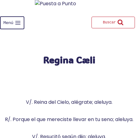
Saltar
al
contenido
Menú
Buscar
Regina Cæli
V/. Reina del Cielo, alégrate; aleluya.
R/. Porque el que mereciste llevar en tu seno; aleluya.
V/. Resucitó según dijo; aleluya.