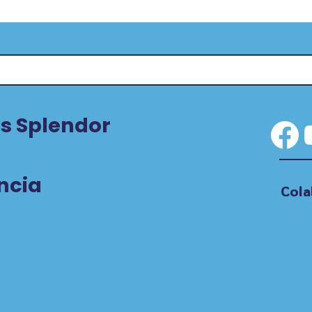
s Splendor
Fa
ncia
Cola