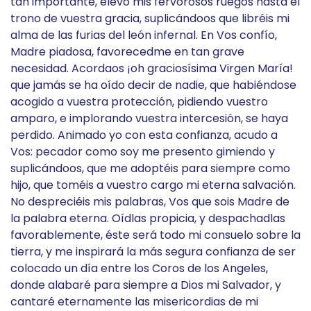
tan importante, elevo mis fervorosos ruegos hasta el
trono de vuestra gracia, suplicándoos que libréis mi
alma de las furias del león infernal. En Vos confío,
Madre piadosa, favorecedme en tan grave
necesidad. Acordaos ¡oh graciosísima Virgen María!
que jamás se ha oído decir de nadie, que habiéndose
acogido a vuestra protección, pidiendo vuestro
amparo, e implorando vuestra intercesión, se haya
perdido. Animado yo con esta confianza, acudo a
Vos: pecador como soy me presento gimiendo y
suplicándoos, que me adoptéis para siempre como
hijo, que toméis a vuestro cargo mi eterna salvación.
No despreciéis mis palabras, Vos que sois Madre de
la palabra eterna. Oídlas propicia, y despachadlas
favorablemente, éste será todo mi consuelo sobre la
tierra, y me inspirará la más segura confianza de ser
colocado un día entre los Coros de los Angeles,
donde alabaré para siempre a Dios mi Salvador, y
cantaré eternamente las misericordias de mi