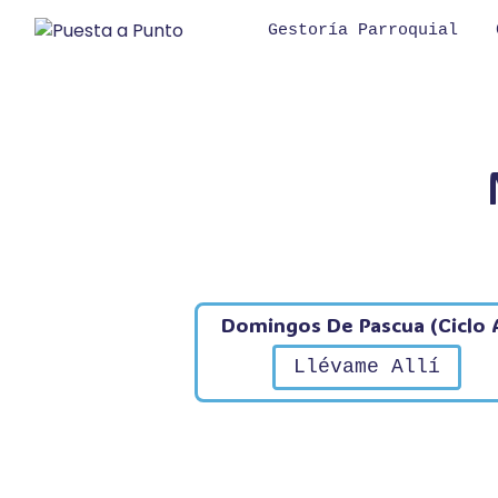
Saltar
Gestoría Parroquial
al
contenido
Domingos De Pascua (Ciclo 
Llévame Allí