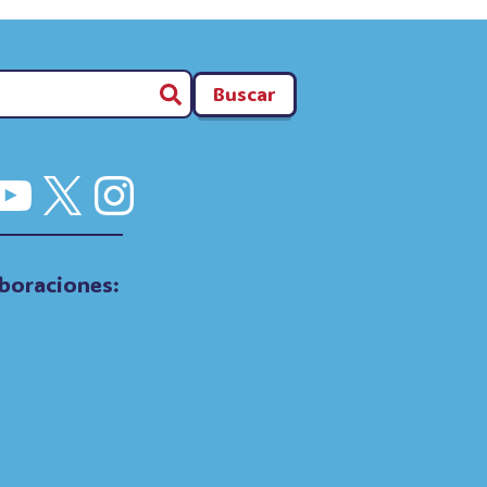
Buscar
cebook
YouTube
X
Instagram
boraciones: