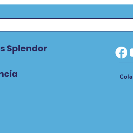
s Splendor
Fa
ncia
Cola