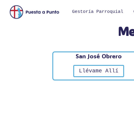
Saltar
al
Gestoría Parroquial
contenido
Me
San José Obrero
Llévame Allí