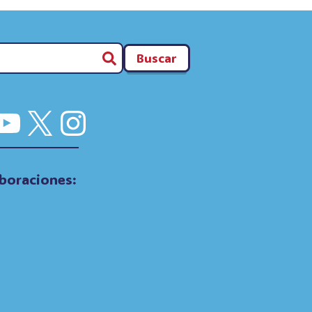
Buscar
cebook
YouTube
X
Instagram
boraciones: