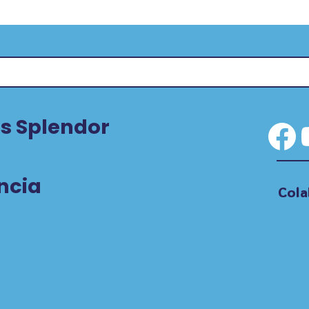
s Splendor
Fa
ncia
Cola