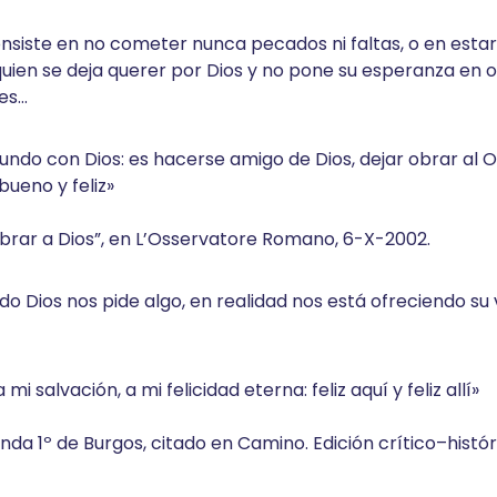
iste en no cometer nunca pecados ni faltas, o en estar l
quien se deja querer por Dios y no pone su esperanza en ot
nes…
undo con Dios: es hacerse amigo de Dios, dejar obrar al 
ueno y feliz»
obrar a Dios”, en L’Osservatore Romano, 6-X-2002.
Dios nos pide algo, en realidad nos está ofreciendo su v
mi salvación, a mi felicidad eterna: feliz aquí y feliz allí»
a 1º de Burgos, citado en Camino. Edición crítico–históric