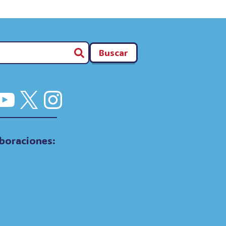
Buscar
cebook
YouTube
X
Instagram
boraciones: