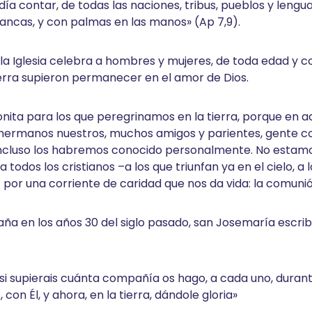
ía contar, de todas las naciones, tribus, pueblos y lenguas
lancas, y con palmas en las manos» (Ap 7,9).
 Iglesia celebra a hombres y mujeres, de toda edad y con
tierra supieron permanecer en el amor de Dios.
ita para los que peregrinamos en la tierra, porque en aq
ermanos nuestros, muchos amigos y parientes, gente corr
 incluso los habremos conocido personalmente. No estam
todos los cristianos –a los que triunfan ya en el cielo, a l
– por una corriente de caridad que nos da vida: la comunió
ña en los años 30 del siglo pasado, san Josemaría escribí
 ¡si supierais cuánta compañía os hago, a cada uno, durant
 con Él, y ahora, en la tierra, dándole gloria»