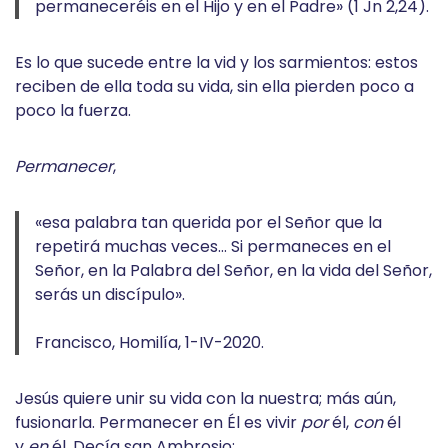
permaneceréis en el Hijo y en el Padre» (1 Jn 2,24).
Es lo que sucede entre la vid y los sarmientos: estos
reciben de ella toda su vida, sin ella pierden poco a
poco la fuerza.
Permanecer
,
«esa palabra tan querida por el Señor que la
repetirá muchas veces… Si permaneces en el
Señor, en la Palabra del Señor, en la vida del Señor,
serás un discípulo».
Francisco, Homilía, 1-IV-2020.
Jesús quiere unir su vida con la nuestra; más aún,
fusionarla. Permanecer en Él es vivir
por
él,
con
él
y
en
él. Decía san Ambrosio: