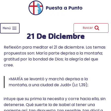
Saltar
al
contenido
Menú
Buscar
21 De Diciembre
Reflexión para meditar el 21 de diciembre. Los temas
propuestos son: ​María parte deprisa a la montaña;
gratitud por la bondad de Dios; la alegría del que
cree.
«MARÍA se levantó y marchó deprisa a la
montaña, a una ciudad de Judá» (Lc 1,39);
intuye que su prima la necesita y corre hacia ella, sin
detenerse. Qué suerte la de Isabel al tener una
pariente así: tan dispuesta, tan sensible, tan dócil a