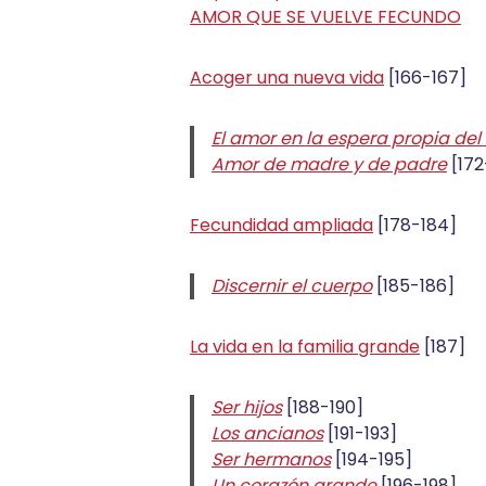
AMOR QUE SE VUELVE FECUNDO
Acoger una nueva vida
[166-167]
El amor en la espera propia de
Amor de madre y de padre
[172
Fecundidad ampliada
[178-184]
Discernir el cuerpo
[185-186]
La vida en la familia grande
[187]
Ser hijos
[188-190]
Los ancianos
[191-193]
Ser hermanos
[194-195]
Un corazón grande
[196-198]