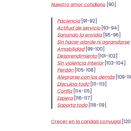
Nuestro amor cotidiano
[90]
Paciencia
[91-92]
Actitud de servicio
[93-94]
Sanando la envidia
[95-96]
Sin hacer alarde ni agrandarse
Amabilidad
[99-100]
Desprendimiento
[101-102]
Sin violencia interior
[103-104]
Perdón
[105-108]
Alegrarse con los demás
[109-11
Disculpa todo
[111-113]
Confía
[114-115]
Espera
[116-117]
Soporta todo
[118-119]
Crecer en la caridad conyugal
[120