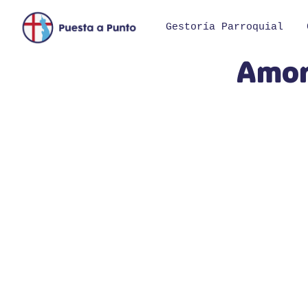
Saltar
al
Gestoría Parroquial
contenido
Amori