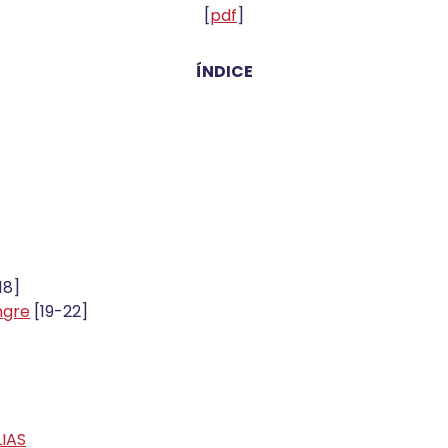
[
pdf
]
ÍNDICE
18]
ngre
[19-22]
LIAS