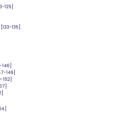
3-125]
[133-135]
-146]
47-149]
0-152]
57]
2]
64]