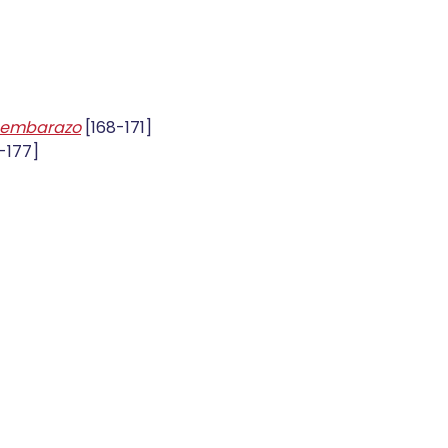
l embarazo
[168-171]
-177]