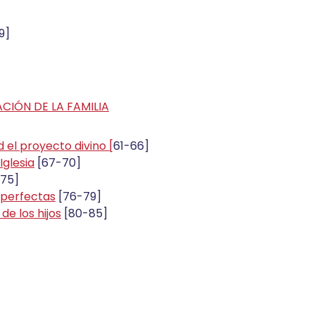
9]
CIÓN DE LA FAMILIA
d el proyecto divino [
61-66]
Iglesia
[67-70]
-75]
mperfectas
[76-79]
de los hijos
[80-85]