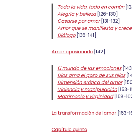
Toda la vida, todo en común
[12
Alegría y belleza
[126-130]
Casarse por amor
[131-132]
Amor que se manifiesta y crece
Diálogo
[136-141]
Amor apasionado
[142]
El mundo de las emociones
[143
Dios ama el gozo de sus hijos
[1
Dimensión erótica del amor
[15
Violencia y manipulación
[153-1
Matrimonio y virginidad
[158-16
La transformación del amor
[163-1
Capítulo quinto