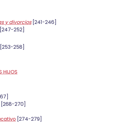
 y divorcios
[241-246]
[247-252]
[253-258]
S HIJOS
67]
[268-270]
ucativo
[274-279]