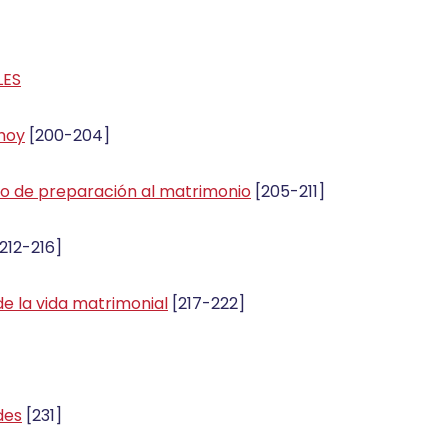
LES
 hoy
[200-204]
no de preparación al matrimonio
[205-211]
212-216]
e la vida matrimonial
[217-222]
ades
[231]