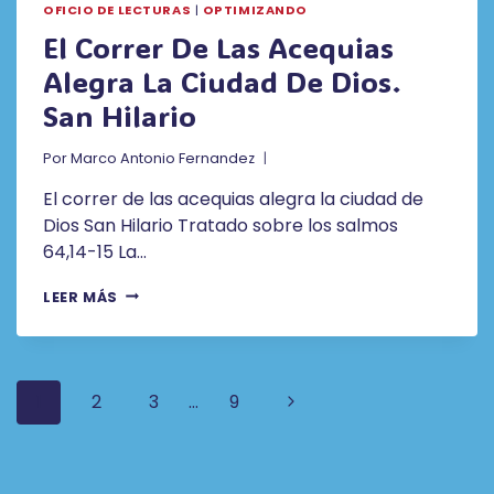
OFICIO DE LECTURAS
|
OPTIMIZANDO
El Correr De Las Acequias
Alegra La Ciudad De Dios.
San Hilario
Por
Marco Antonio Fernandez
El correr de las acequias alegra la ciudad de
Dios San Hilario Tratado sobre los salmos
64,14-15 La…
EL
LEER MÁS
CORRER
DE
LAS
ACEQUIAS
Navegación
ALEGRA
Siguiente
1
2
3
…
9
LA
De
página
CIUDAD
DE
Página
DIOS.