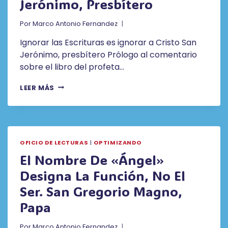
Jerónimo, Presbítero
Por
Marco Antonio Fernandez
Ignorar las Escrituras es ignorar a Cristo San
Jerónimo, presbítero Prólogo al comentario
sobre el libro del profeta…
IGNORAR
LEER MÁS
LAS
ESCRITURAS
ES
IGNORAR
A
OFICIO DE LECTURAS
|
OPTIMIZANDO
CRISTO.
SAN
El Nombre De «ángel»
JERÓNIMO,
Designa La Función, No El
PRESBÍTERO
Ser. San Gregorio Magno,
Papa
Por
Marco Antonio Fernandez