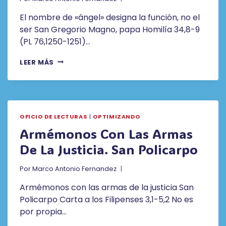
El nombre de «ángel» designa la función, no el
ser San Gregorio Magno, papa Homilía 34,8-9
(PL 76,1250-1251)…
EL
LEER MÁS
NOMBRE
DE
«ÁNGEL»
DESIGNA
LA
OFICIO DE LECTURAS
|
OPTIMIZANDO
FUNCIÓN,
NO
Armémonos Con Las Armas
EL
De La Justicia. San Policarpo
SER.
SAN
GREGORIO
Por
Marco Antonio Fernandez
MAGNO,
PAPA
Armémonos con las armas de la justicia San
Policarpo Carta a los Filipenses 3,1-5,2 No es
por propia…