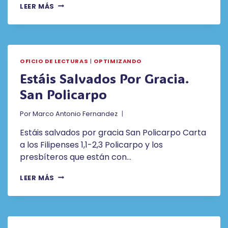
ARMÉMONOS
LEER MÁS
CON
LAS
ARMAS
DE
LA
OFICIO DE LECTURAS
|
OPTIMIZANDO
JUSTICIA.
SAN
Estáis Salvados Por Gracia.
POLICARPO
San Policarpo
Por
Marco Antonio Fernandez
Estáis salvados por gracia San Policarpo Carta
a los Filipenses 1,1-2,3 Policarpo y los
presbíteros que están con…
ESTÁIS
LEER MÁS
SALVADOS
POR
GRACIA.
SAN
POLICARPO