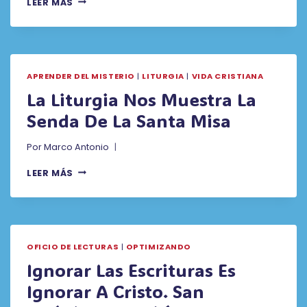
LEER MÁS
SÍMBOLO
DE
LA
FE
APRENDER DEL MISTERIO
|
LITURGIA
|
VIDA CRISTIANA
La Liturgia Nos Muestra La
Senda De La Santa Misa
Por
Marco Antonio
LA
LEER MÁS
LITURGIA
NOS
MUESTRA
LA
SENDA
OFICIO DE LECTURAS
|
OPTIMIZANDO
DE
LA
Ignorar Las Escrituras Es
SANTA
Ignorar A Cristo. San
MISA