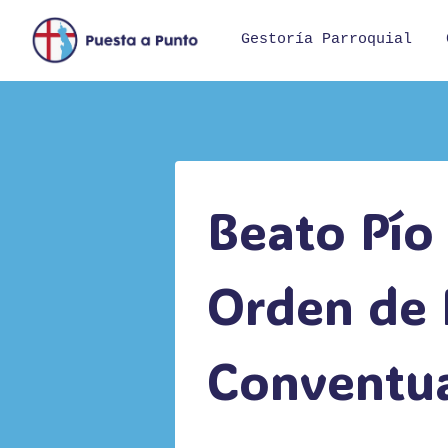
Saltar
al
Gestoría Parroquial
contenido
Beato Pío 
Orden de 
Conventua